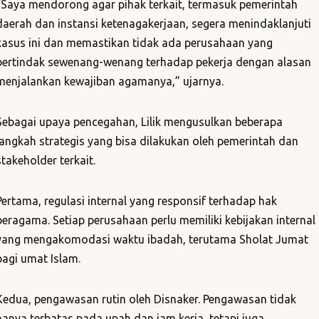
“Saya mendorong agar pihak terkait, termasuk pemerintah
daerah dan instansi ketenagakerjaan, segera menindaklanjuti
kasus ini dan memastikan tidak ada perusahaan yang
bertindak sewenang-wenang terhadap pekerja dengan alasan
menjalankan kewajiban agamanya,” ujarnya.
Sebagai upaya pencegahan, Lilik mengusulkan beberapa
langkah strategis yang bisa dilakukan oleh pemerintah dan
stakeholder terkait.
Pertama, regulasi internal yang responsif terhadap hak
beragama. Setiap perusahaan perlu memiliki kebijakan internal
yang mengakomodasi waktu ibadah, terutama Sholat Jumat
bagi umat Islam.
Kedua, pengawasan rutin oleh Disnaker. Pengawasan tidak
hanya terbatas pada upah dan jam kerja, tetapi juga